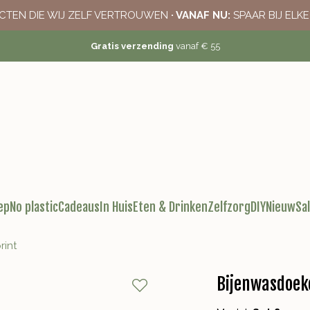
CTEN DIE WIJ ZELF VERTROUWEN
· VANAF NU:
SPAAR BIJ ELK
Gratis verzending
vanaf € 55
ep
No plastic
Cadeaus
In Huis
Eten & Drinken
Zelfzorg
DIY
Nieuw
Sa
rint
Bijenwasdoeke