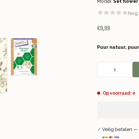
Model:
Set flower
Nog 
€9,99
Puur natuur, puu
Op voorraad: 0
✓
Veilig betalen — 