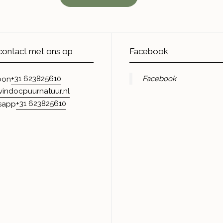
ontact met ons op
Facebook
+31 623825610
Facebook
oon
vindocpuurnatuur.nl
+31 623825610
sapp