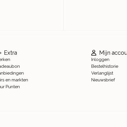
Extra
Mijn acco
erken
Inloggen
adeaubon
Bestelhistorie
anbiedingen
Verlanglijst
irs en markten
Nieuwsbrief
ur Punten