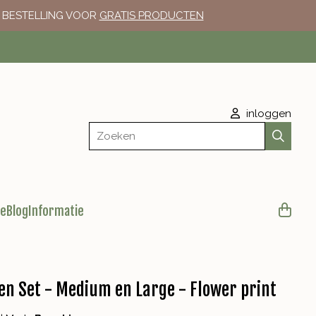
E BESTELLING VOOR
GRATIS PRODUCTEN
inloggen
Zoeken
le
Blog
Informatie
n Set - Medium en Large - Flower print