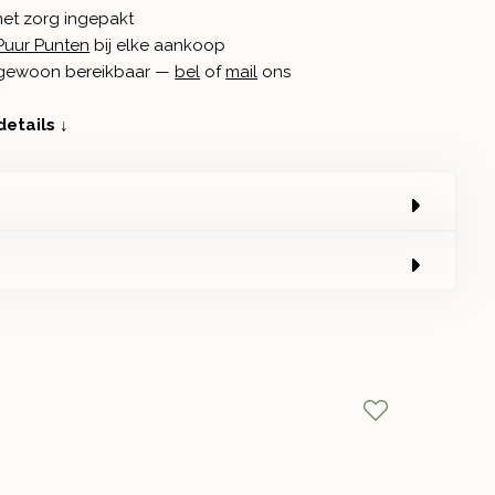
met zorg ingepakt
Puur Punten
bij elke aankoop
n gewoon bereikbaar —
bel
of
mail
ons
details ↓