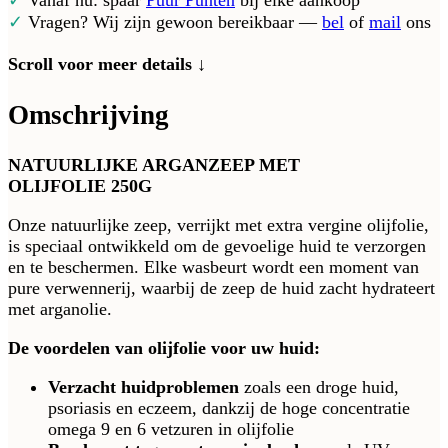
✓
Vanaf nu: spaar
Puur Punten
bij elke aankoop
✓
Vragen? Wij zijn gewoon bereikbaar —
bel
of
mail
ons
Scroll voor meer details ↓
Omschrijving
NATUURLIJKE ARGANZEEP MET
OLIJFOLIE 250G
Onze natuurlijke zeep, verrijkt met extra vergine olijfolie,
is speciaal ontwikkeld om de gevoelige huid te verzorgen
en te beschermen. Elke wasbeurt wordt een moment van
pure verwennerij, waarbij de zeep de huid zacht hydrateert
met arganolie.
De voordelen van olijfolie voor uw huid:
Verzacht huidproblemen
zoals een droge huid,
psoriasis en eczeem, dankzij de hoge concentratie
omega 9 en 6 vetzuren in olijfolie