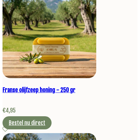
Franse olijfzeep honing - 250 gr
€
4,95
Bestel nu direct