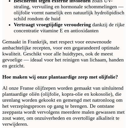
Beschermt tegen externe invloeden
zoals UV-
straling, vervuiling en hormonale schommelingen —
olijfolie vormt namelijk een natuurlijk hydrolipidisch
schild rondom de huid
Vertraagt vroegtijdige veroudering
dankzij de rijke
concentratie vitamine E en antioxidanten
Gemaakt in Frankrijk, met respect voor eeuwenoude
ambachtelijke recepten, voor een gegarandeerd optimale
kwaliteit. Geschikt voor alle huidtypes, ook de meest
gevoelige — ideaal voor het reinigen van lichaam, handen
en gezicht.
Hoe maken wij onze plantaardige zeep met olijfolie?
Al onze Franse olijfzepen worden gemaakt van uitsluitend
plantaardige oliën (olijfolie, kopra-olie en kokosolie), die
urenlang worden gekookt en gemengd met natronloog om
het verzepingsproces op gang te brengen. De ontstane
zeeppasta wordt vervolgens meerdere malen gewassen met
zout water, om onzuiverheden en overtollige alkaliteit te
verwijderen.