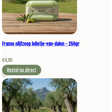
Franse olijfzeep lelietje-van-dalen - 250gr
€
4,95
Bestel nu direct