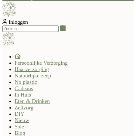
inloggen
Zoeken
Persoonlijke Verzorging
Haarverzorging
Natuurlijke zeep
No plastic
Cadeaus
In Huis
Eten & Drinken
Zelfzorg
DIY
Nieuw
Sale
Blog