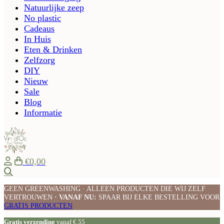
Natuurlijke zeep
No plastic
Cadeaus
In Huis
Eten & Drinken
Zelfzorg
DIY
Nieuw
Sale
Blog
Informatie
€0,00
Zoeken
GEEN GREENWASHING · ALLEEN PRODUCTEN DIE WIJ ZELF
VERTROUWEN
· VANAF NU:
SPAAR BIJ ELKE BESTELLING VOOR
GRATIS PRODUCTEN
Gratis verzending
vanaf € 55