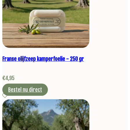
Franse olijfzeep kamperfoelie - 250 gr
€
4,95
Bestel nu direct