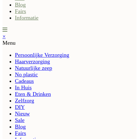
Blog
Fairs
Informatie
×
Menu
Persoonlijke Verzorging
Haarverzorging
Natuurlijke zeep
No plastic
Cadeaus
In Huis
Eten & Drinken
Zelfzorg
DIY
Nieuw
Sale
Blog
Fairs