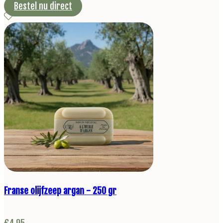
Bestel nu direct
Franse olijfzeep argan - 250 gr
€
4,95