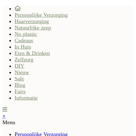
Persoonlijke Verzorging
Haarverzorging
Natuurlijke zeep
No plastic
Cadeaus
In Huis
Eten & Drinken
Zelfzorg
DIY
Nieuw
Sale
Blog
Fairs
Informatie
×
Menu
Persoonlijke Verzorging