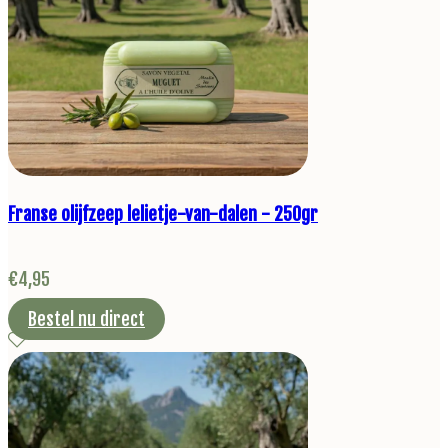
Franse olijfzeep lelietje-van-dalen - 250gr
€
4,95
Bestel nu direct