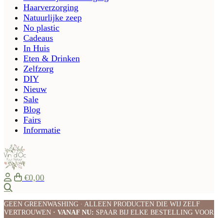
Haarverzorging
Natuurlijke zeep
No plastic
Cadeaus
In Huis
Eten & Drinken
Zelfzorg
DIY
Nieuw
Sale
Blog
Fairs
Informatie
€0,00
Zoeken
GEEN GREENWASHING · ALLEEN PRODUCTEN DIE WIJ ZELF
VERTROUWEN
· VANAF NU:
SPAAR BIJ ELKE BESTELLING VOOR