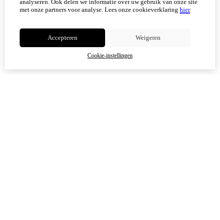
Scherpenisse) weer geopend.
analyseren. Ook delen we informatie over uw gebruik van onze site
met onze partners voor analyse.
Lees onze cookieverklaring
hier
Niet meer tonen
Accepteren
Weigeren
OK
Cookie-instellingen