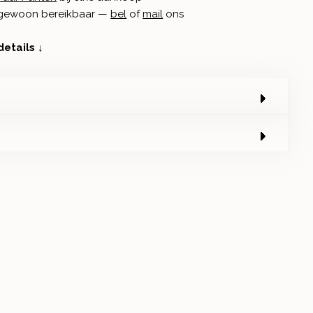
n gewoon bereikbaar —
bel
of
mail
ons
details ↓