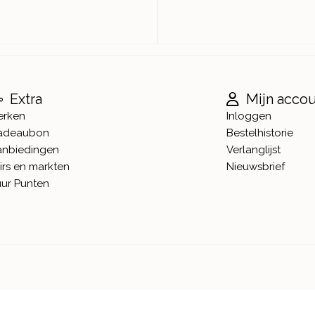
Extra
Mijn acco
erken
Inloggen
adeaubon
Bestelhistorie
anbiedingen
Verlanglijst
irs en markten
Nieuwsbrief
ur Punten