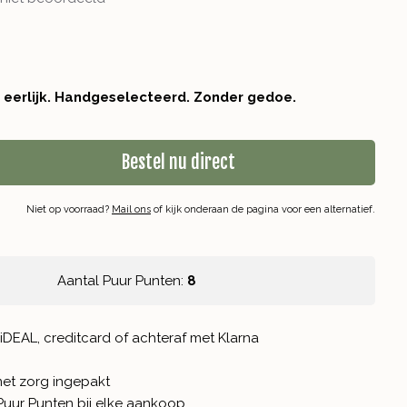
r eerlijk. Handgeselecteerd. Zonder gedoe.
Bestel nu direct
Niet op voorraad?
Mail ons
of kijk onderaan de pagina voor een alternatief.
Aantal Puur Punten:
8
iDEAL, creditcard of achteraf met Klarna
met zorg ingepakt
Puur Punten
bij elke aankoop