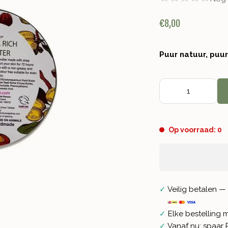
€8,00
Puur natuur, puu
Op voorraad: 0
✓
Veilig betalen — 
✓
Elke bestelling 
✓
Vanaf nu: spaar