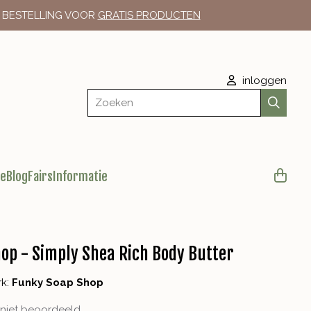
E BESTELLING VOOR
GRATIS PRODUCTEN
inloggen
Zoeken
le
Blog
Fairs
Informatie
op - Simply Shea Rich Body Butter
rk:
Funky Soap Shop
niet beoordeeld