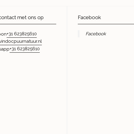
ontact met ons op
Facebook
+31 623825610
Facebook
oon
vindocpuurnatuur.nl
+31 623825610
sapp