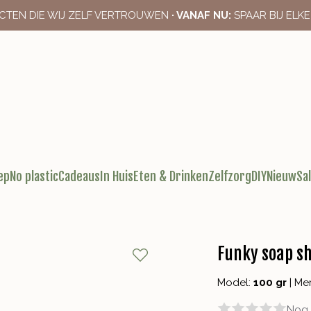
CTEN DIE WIJ ZELF VERTROUWEN
· VANAF NU:
SPAAR BIJ ELK
ep
No plastic
Cadeaus
In Huis
Eten & Drinken
Zelfzorg
DIY
Nieuw
Sa
Funky soap sh
Model:
100 gr
|
Me
Nog 