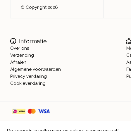
© Copyright 2026
Informatie
Over ons
M
Verzending
C
Afhalen
A
Algemene voorwaarden
Fa
Privacy verklaring
Pu
Cookieverklaring
De zomer is in volle gang, en ook wij gunnen onszelf