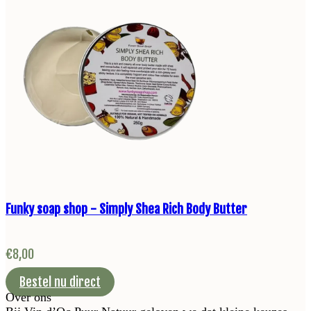
Funky soap shop - Simply Shea Rich Body Butter
€
8,00
Bestel nu direct
Over ons