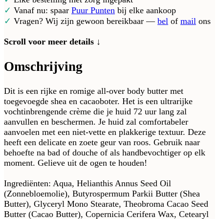
✓
Vanaf nu: spaar
Puur Punten
bij elke aankoop
✓
Vragen? Wij zijn gewoon bereikbaar —
bel
of
mail
ons
Scroll voor meer details ↓
Omschrijving
Dit is een rijke en romige all-over body butter met
toegevoegde shea en cacaoboter. Het is een ultrarijke
vochtinbrengende crème die je huid 72 uur lang zal
aanvullen en beschermen. Je huid zal comfortabeler
aanvoelen met een niet-vette en plakkerige textuur. Deze
heeft een delicate en zoete geur van roos. Gebruik naar
behoefte na bad of douche of als handbevochtiger op elk
moment. Gelieve uit de ogen te houden!
Ingrediënten: Aqua, Helianthis Annus Seed Oil
(Zonnebloemolie), Butyrospermum Parkii Butter (Shea
Butter), Glyceryl Mono Stearate, Theobroma Cacao Seed
Butter (Cacao Butter), Copernicia Cerifera Wax, Cetearyl