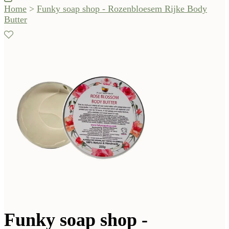
Home
>
Funky soap shop - Rozenbloesem Rijke Body
Butter
Funky soap shop -