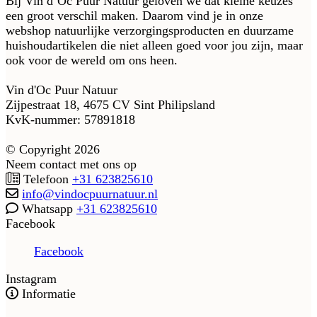
Bij Vin d’Oc Puur Natuur geloven we dat kleine keuzes
een groot verschil maken. Daarom vind je in onze
webshop natuurlijke verzorgingsproducten en duurzame
huishoudartikelen die niet alleen goed voor jou zijn, maar
ook voor de wereld om ons heen.
Vin d'Oc Puur Natuur
Zijpestraat 18, 4675 CV Sint Philipsland
KvK-nummer: 57891818
© Copyright 2026
Neem contact met ons op
Telefoon
+31 623825610
info@vindocpuurnatuur.nl
Whatsapp
+31 623825610
Facebook
Facebook
Instagram
Informatie