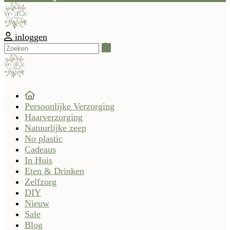
inloggen
Zoeken
Persoonlijke Verzorging
Haarverzorging
Natuurlijke zeep
No plastic
Cadeaus
In Huis
Eten & Drinken
Zelfzorg
DIY
Nieuw
Sale
Blog