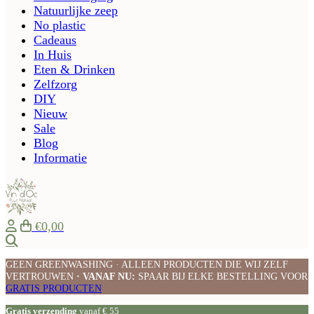
Natuurlijke zeep
No plastic
Cadeaus
In Huis
Eten & Drinken
Zelfzorg
DIY
Nieuw
Sale
Blog
Informatie
€0,00
Zoeken
GEEN GREENWASHING · ALLEEN PRODUCTEN DIE WIJ ZELF
VERTROUWEN
· VANAF NU:
SPAAR BIJ ELKE BESTELLING VOOR
GRATIS PRODUCTEN
Gratis verzending
vanaf € 55