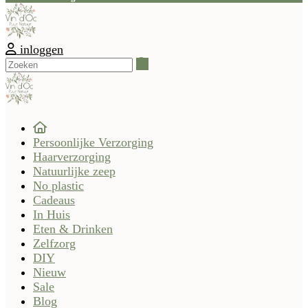
inloggen
Zoeken
Persoonlijke Verzorging
Haarverzorging
Natuurlijke zeep
No plastic
Cadeaus
In Huis
Eten & Drinken
Zelfzorg
DIY
Nieuw
Sale
Blog