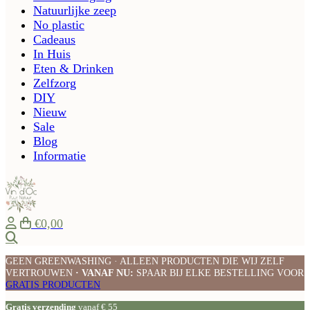
Natuurlijke zeep
No plastic
Cadeaus
In Huis
Eten & Drinken
Zelfzorg
DIY
Nieuw
Sale
Blog
Informatie
€0,00
Zoeken
GEEN GREENWASHING · ALLEEN PRODUCTEN DIE WIJ ZELF
VERTROUWEN
· VANAF NU:
SPAAR BIJ ELKE BESTELLING VOOR
GRATIS PRODUCTEN
Gratis verzending
vanaf € 55