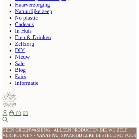
Haarverzorging
Natuurlijke zeep
No plastic
Cadeaus
In Huis
Eten & Drinken
Zelfzorg
DIY
Nieuw
Sale
Blog
Fairs
Informatie
€0,00
Zoeken
GEEN GREENWASHING · ALLEEN PRODUCTEN DIE WIJ ZELF
VERTROUWEN
· VANAF NU:
SPAAR BIJ ELKE BESTELLING VOOR