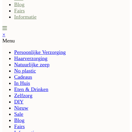
Blog
Fairs
Informatie
×
Menu
Persoonlijke Verzorging
Haarverzorging
Natuurlijke zeep
No plastic
Cadeaus
In Huis
Eten & Drinken
Zelfzorg
DIY
Nieuw
Sale
Blog
Fairs