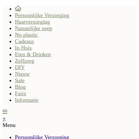
Persoonlijke Verzorging
Haarverzorging
Natuurlijke zeep
No plastic
Cadeaus
In Huis
Eten & Drinken
Zelfzorg
DIY
Nieuw
Sale
Blog
Fairs
Informatie
×
Menu
Persoonlijke Verzorging