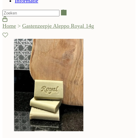
Informatie
Zoeken
Home
>
Gastenzeepje Aleppo Royal 14g