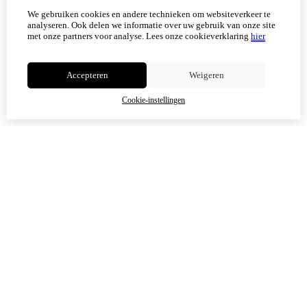
Vanaf 17 augustus zijn alle afhaalpunten (Tholen en
We gebruiken cookies en andere technieken om websiteverkeer te
Scherpenisse) weer geopend.
analyseren. Ook delen we informatie over uw gebruik van onze site
met onze partners voor analyse.
Lees onze cookieverklaring
hier
Niet meer tonen
Accepteren
Weigeren
OK
Cookie-instellingen