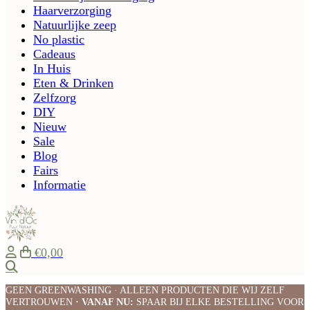
Haarverzorging
Natuurlijke zeep
No plastic
Cadeaus
In Huis
Eten & Drinken
Zelfzorg
DIY
Nieuw
Sale
Blog
Fairs
Informatie
€0,00
Zoeken
GEEN GREENWASHING · ALLEEN PRODUCTEN DIE WIJ ZELF
VERTROUWEN
· VANAF NU:
SPAAR BIJ ELKE BESTELLING VOOR