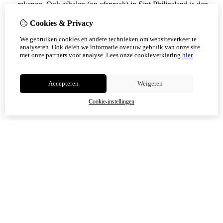
rekenen. Ook afhalen (op afspraak) in Sint Philipsland is dan
weer mogelijk.
Cookies & Privacy
Vanaf 17 augustus zijn alle afhaalpunten (Tholen en
We gebruiken cookies en andere technieken om websiteverkeer te
Scherpenisse) weer geopend.
analyseren. Ook delen we informatie over uw gebruik van onze site
met onze partners voor analyse.
Lees onze cookieverklaring
hier
Niet meer tonen
Accepteren
Weigeren
OK
Cookie-instellingen