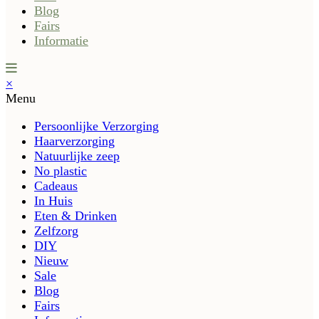
Blog
Fairs
Informatie
×
Menu
Persoonlijke Verzorging
Haarverzorging
Natuurlijke zeep
No plastic
Cadeaus
In Huis
Eten & Drinken
Zelfzorg
DIY
Nieuw
Sale
Blog
Fairs