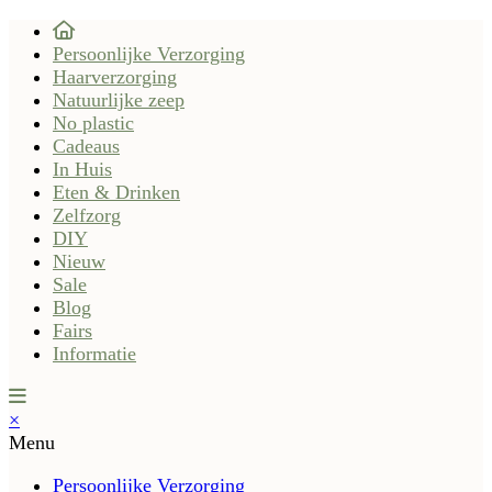
Persoonlijke Verzorging
Haarverzorging
Natuurlijke zeep
No plastic
Cadeaus
In Huis
Eten & Drinken
Zelfzorg
DIY
Nieuw
Sale
Blog
Fairs
Informatie
×
Menu
Persoonlijke Verzorging