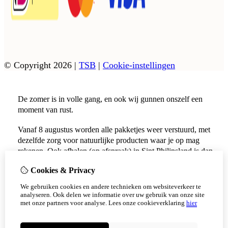
© Copyright 2026
|
TSB
|
Cookie-instellingen
De zomer is in volle gang, en ook wij gunnen onszelf een
moment van rust.
Vanaf 8 augustus worden alle pakketjes weer verstuurd, met
dezelfde zorg voor natuurlijke producten waar je op mag
rekenen. Ook afhalen (op afspraak) in Sint Philipsland is dan
weer mogelijk.
Cookies & Privacy
Vanaf 17 augustus zijn alle afhaalpunten (Tholen en
We gebruiken cookies en andere technieken om websiteverkeer te
Scherpenisse) weer geopend.
analyseren. Ook delen we informatie over uw gebruik van onze site
met onze partners voor analyse.
Lees onze cookieverklaring
hier
Niet meer tonen