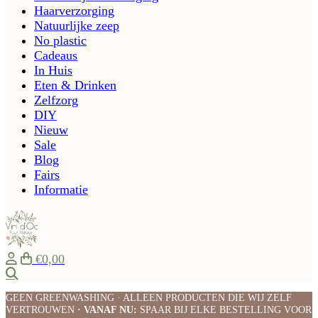
Haarverzorging
Natuurlijke zeep
No plastic
Cadeaus
In Huis
Eten & Drinken
Zelfzorg
DIY
Nieuw
Sale
Blog
Fairs
Informatie
€0,00
Zoeken
GEEN GREENWASHING · ALLEEN PRODUCTEN DIE WIJ ZELF
VERTROUWEN
· VANAF NU:
SPAAR BIJ ELKE BESTELLING VOOR