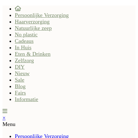
Persoonlijke Verzorging
Haarverzorging
Natuurlijke zeep
No plastic
Cadeaus
In Huis
Eten & Drinken
Zelfzorg
DIY
Nieuw
Sale
Blog
Fairs
Informatie
×
Menu
Persoonlijke Verzorging