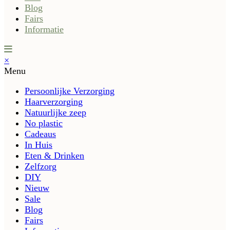
Blog
Fairs
Informatie
×
Menu
Persoonlijke Verzorging
Haarverzorging
Natuurlijke zeep
No plastic
Cadeaus
In Huis
Eten & Drinken
Zelfzorg
DIY
Nieuw
Sale
Blog
Fairs