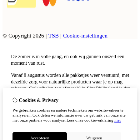
© Copyright 2026
|
TSB
|
Cookie-instellingen
De zomer is in volle gang, en ook wij gunnen onszelf een
moment van rust.
Vanaf 8 augustus worden alle pakketjes weer verstuurd, met
dezelfde zorg voor natuurlijke producten waar je op mag
rekenen. Ook afhalen (op afspraak) in Sint Philipsland is dan
weer mogelijk.
Cookies & Privacy
Vanaf 17 augustus zijn alle afhaalpunten (Tholen en
We gebruiken cookies en andere technieken om websiteverkeer te
Scherpenisse) weer geopend.
analyseren. Ook delen we informatie over uw gebruik van onze site
met onze partners voor analyse.
Lees onze cookieverklaring
hier
Niet meer tonen
Accepteren
Weigeren