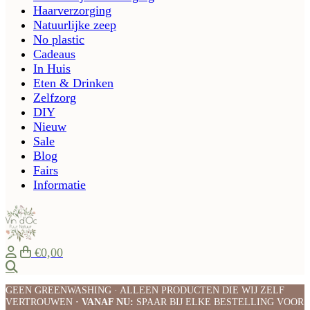
Haarverzorging
Natuurlijke zeep
No plastic
Cadeaus
In Huis
Eten & Drinken
Zelfzorg
DIY
Nieuw
Sale
Blog
Fairs
Informatie
€0,00
Zoeken
GEEN GREENWASHING · ALLEEN PRODUCTEN DIE WIJ ZELF
VERTROUWEN
· VANAF NU:
SPAAR BIJ ELKE BESTELLING VOOR