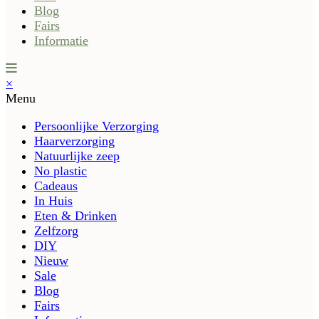
Blog
Fairs
Informatie
×
Menu
Persoonlijke Verzorging
Haarverzorging
Natuurlijke zeep
No plastic
Cadeaus
In Huis
Eten & Drinken
Zelfzorg
DIY
Nieuw
Sale
Blog
Fairs