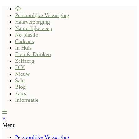
Persoonlijke Verzorging
Haarverzorging
Natuurlijke zeep
No plastic
Cadeaus
In Huis
Eten & Drinken
Zelfzorg
DIY
Nieuw
Sale
Blog
Fairs
Informatie
×
Menu
Persoonlijke Verzorging