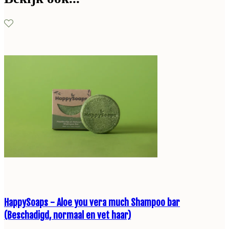
HappySoaps - Aloe you vera much Shampoo bar
(Beschadigd, normaal en vet haar)