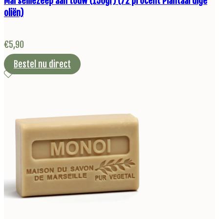
Marseillezeep aan touw (150gr) (72 procent Plantaardige
oliën)
€
5,90
Bestel nu direct