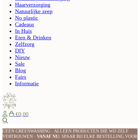
Haarverzorging
Natuurlijke zeep
No plastic
Cadeaus
In Huis
Eten & Drinken
Zelfzorg
DIY
Nieuw
Sale
Blog
Fairs
Informatie
€0,00
Zoeken
GEEN GREENWASHING · ALLEEN PRODUCTEN DIE WIJ ZELF
VERTROUWEN
· VANAF NU:
SPAAR BIJ ELKE BESTELLING VOOR