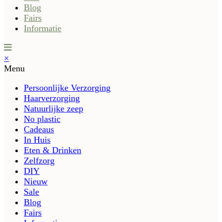
Blog
Fairs
Informatie
×
Menu
Persoonlijke Verzorging
Haarverzorging
Natuurlijke zeep
No plastic
Cadeaus
In Huis
Eten & Drinken
Zelfzorg
DIY
Nieuw
Sale
Blog
Fairs