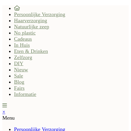
Persoonlijke Verzorging
Haarverzorging
Natuurlijke zeep
No plastic
Cadeaus
In Huis
Eten & Drinken
Zelfzorg
DIY
Nieuw
Sale
Blog
Fairs
Informatie
×
Menu
Persoonlijke Verzorging