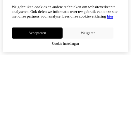
Vanaf 17 augustus zijn alle afhaalpunten (Tholen en
We gebruiken cookies en andere technieken om websiteverkeer te
Scherpenisse) weer geopend.
analyseren. Ook delen we informatie over uw gebruik van onze site
met onze partners voor analyse.
Lees onze cookieverklaring
hier
Niet meer tonen
Accepteren
Weigeren
OK
Cookie-instellingen