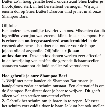
Butter zo’n hoog gehalte heeft, ondersteunt Shea Butter je
(hoofd)huid sterk in het herstellend vermogen. Wij zijn
enorm dol op Shea Butter! Daarom vind je het in al onze
Shampoo Bars.
Olijfolie
Een andere persoonlijke favoriet van ons. Misschien dat dit
ingrediënt voor jou wat vreemd klinkt in een shampoo. Het
is echter een
ondergewaardeerd wondermiddel
in de
cosmeticabranche – het doet niet onder voor de hippe
jojoba olie of arganolie. Olijfolie is
rijk aan
antioxidanten
. Deze antioxidanten werken zeer effectief
in de bestrijding van stoffen die gezonde lichaamscellen
aantasten waardoor de huid sneller zal verouderen.
Hoe gebruik je onze Shampoo Bar?
1.
Wrijf met natte handen de Shampoo Bar tussen je
handpalmen zodat er schuim ontstaat. Een alternatief is om
de Shampoo Bar direct door je haar te wrijven. Dit geeft
alleen wel een sterker ontvettend effect.
2.
Gebruik het schuim om je haren in te zepen. Masseer
het schuim zorgvuldig door je haar. Je kunt het ook sneller