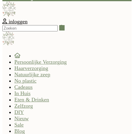
inloggen
Zoeken
Persoonlijke Verzorging
Haarverzorging
Natuurlijke zeep
No plastic
Cadeaus
In Huis
Eten & Drinken
Zelfzorg
DIY
Nieuw
Sale
Blog