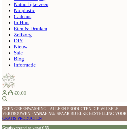
Natuurlijke zeep
No plastic
Cadeaus
In Huis
Eten & Drinken
Zelfzorg
DIY
Nieuw
Sale
Blog
Informatie
€0,00
Zoeken
GEEN GREENWASHING · ALLEEN PRODUCTEN DIE WIJ ZELF
VERTROUWEN
· VANAF NU:
SPAAR BIJ ELKE BESTELLING VOOR
GRATIS PRODUCTEN
Gratis verzending
vanaf € 55