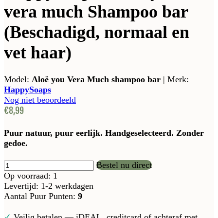
vera much Shampoo bar
(Beschadigd, normaal en
vet haar)
Model:
Aloë you Vera Much shampoo bar
|
Merk:
HappySoaps
Nog niet beoordeeld
€8,99
Puur natuur, puur eerlijk. Handgeselecteerd. Zonder
gedoe.
Bestel nu direct
Op voorraad: 1
Levertijd: 1-2 werkdagen
Aantal Puur Punten:
9
✓
Veilig betalen — iDEAL, creditcard of achteraf met