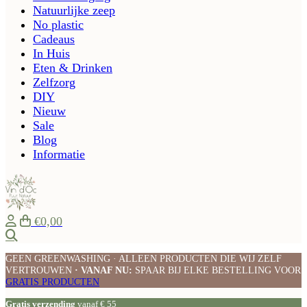
Natuurlijke zeep
No plastic
Cadeaus
In Huis
Eten & Drinken
Zelfzorg
DIY
Nieuw
Sale
Blog
Informatie
€0,00
Zoeken
GEEN GREENWASHING · ALLEEN PRODUCTEN DIE WIJ ZELF
VERTROUWEN
· VANAF NU:
SPAAR BIJ ELKE BESTELLING VOOR
GRATIS PRODUCTEN
Gratis verzending
vanaf € 55