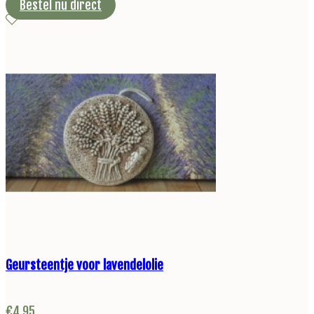
Bestel nu direct
Geursteentje voor lavendelolie
€
4,95