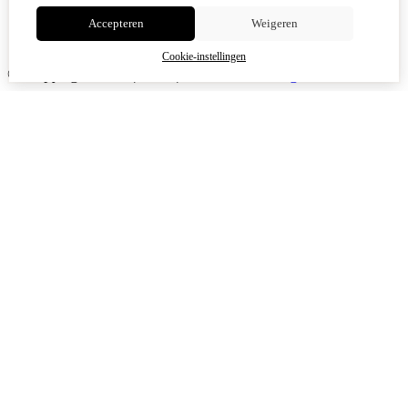
Accepteren
Weigeren
Cookie-instellingen
© Copyright 2026
|
TSB
|
Cookie-instellingen