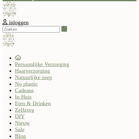
inloggen
Zoeken
Persoonlijke Verzorging
Haarverzorging
Natuurlijke zeep
No plastic
Cadeaus
In Huis
Eten & Drinken
Zelfzorg
DIY
Nieuw
Sale
Blog