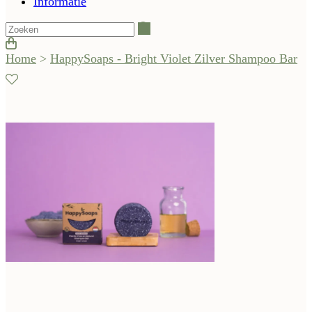
Informatie
Zoeken
Home
>
HappySoaps - Bright Violet Zilver Shampoo Bar