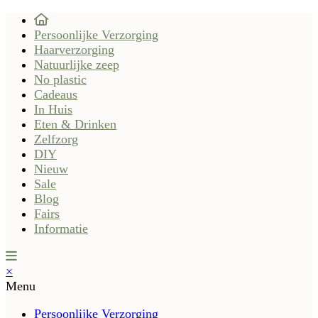
Persoonlijke Verzorging
Haarverzorging
Natuurlijke zeep
No plastic
Cadeaus
In Huis
Eten & Drinken
Zelfzorg
DIY
Nieuw
Sale
Blog
Fairs
Informatie
×
Menu
Persoonlijke Verzorging