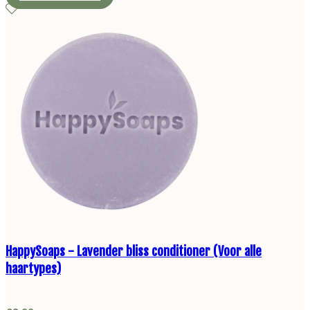
HappySoaps - Lavender bliss conditioner (Voor alle
haartypes)