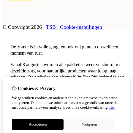
© Copyright 2026
|
TSB
|
Cookie-instellingen
De zomer is in volle gang, en ook wij gunnen onszelf een
moment van rust.
Vanaf 8 augustus worden alle pakketjes weer verstuurd, met
dezelfde zorg voor natuurlijke producten waar je op mag
rekenen. Ook afhalen (op afspraak) in Sint Philipsland is dan
weer mogelijk.
Cookies & Privacy
Vanaf 17 augustus zijn alle afhaalpunten (Tholen en
We gebruiken cookies en andere technieken om websiteverkeer te
Scherpenisse) weer geopend.
analyseren. Ook delen we informatie over uw gebruik van onze site
met onze partners voor analyse.
Lees onze cookieverklaring
hier
Niet meer tonen
Accepteren
Weigeren
OK