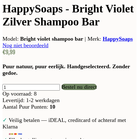
HappySoaps - Bright Violet
Zilver Shampoo Bar
Model:
Bright violet shampoo bar
|
Merk:
HappySoaps
Nog niet beoordeeld
€9,99
Puur natuur, puur eerlijk. Handgeselecteerd. Zonder
gedoe.
Bestel nu direct
Op voorraad: 8
Levertijd: 1-2 werkdagen
Aantal Puur Punten:
10
✓
Veilig betalen — iDEAL, creditcard of achteraf met
Klarna