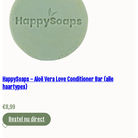
HappySoaps - Aloë Vera Love Conditioner Bar (alle
haartypes)
€
8,99
Bestel nu direct