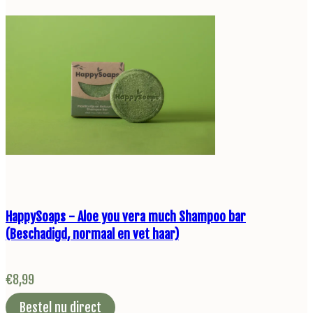
HappySoaps - Aloe you vera much Shampoo bar
(Beschadigd, normaal en vet haar)
€
8,99
Bestel nu direct