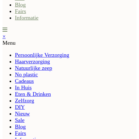
Blog
Fairs
Informatie
×
Menu
Persoonlijke Verzorging
Haarverzorging
Natuurlijke zeep
No plastic
Cadeaus
In Huis
Eten & Drinken
Zelfzorg
DIY
Nieuw
Sale
Blog
Fairs