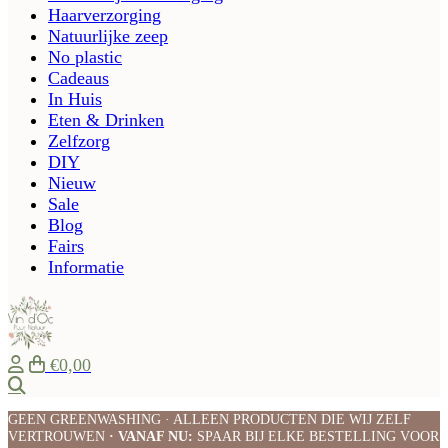
Haarverzorging
Natuurlijke zeep
No plastic
Cadeaus
In Huis
Eten & Drinken
Zelfzorg
DIY
Nieuw
Sale
Blog
Fairs
Informatie
€0,00
Zoeken
GEEN GREENWASHING · ALLEEN PRODUCTEN DIE WIJ ZELF
VERTROUWEN
· VANAF NU:
SPAAR BIJ ELKE BESTELLING VOOR